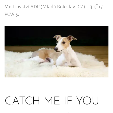
Mistrovství ADP (Mladá Boleslav, CZ) - 3. (?) /
VCW 5.
CATCH ME IF YOU